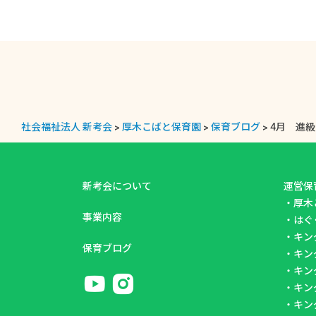
社会福祉法人 新考会
>
厚木こばと保育園
>
保育ブログ
>
4月 進
新考会について
運営保
・
厚木
事業内容
・
はぐ
・
キン
保育ブログ
・
キン
・
キン
・
キン
・
キン