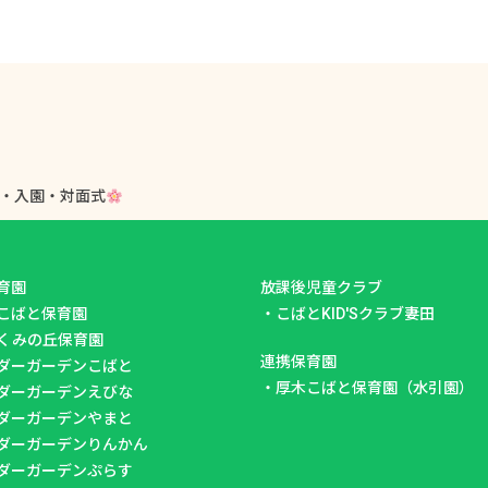
級・入園・対面式
育園
放課後児童クラブ
こばと保育園
・
こばとKID'Sクラブ妻田
くみの丘保育園
連携保育園
ダーガーデンこばと
・
厚木こばと保育園（水引園）
ダーガーデンえびな
ダーガーデンやまと
ダーガーデンりんかん
ダーガーデンぷらす