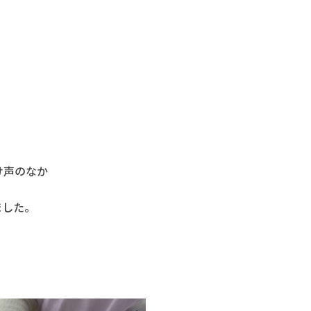
け声のなか
ました。